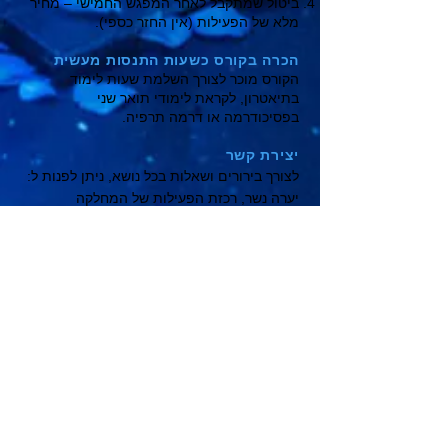
ביטול שמתקבל לאחר המפגש החמישי – מחיר
מלא של הפעילות (אין החזר כספי).
הכרה בקורס כשעות התנסות מעשית
הקורס מוכר לצורך השלמת שעות לימוד
בתיאטרון, לקראת לימודי תואר שני
בפסיכודרמה או דרמה תרפיה.
יצירת קשר
לצורך בירורים ושאלות בכל נושא, ניתן לפנות ל:
יערה נשר, רכזת הפעילות של המחלקה
החינוכית, בטלפון
054-6292124
, או
במייל
tautheatreedu@gmail.com
ניתן גם לפנות ליונתן בק, מנהל המחלקה
החינוכית, בטלפון
054-6452948
או
במייל
beckrovic@gmail.com
כמו-כן, ניתן לפנות לרכזת הפדגוגית של הקורס,
אורנית קשת, בטלפון
054-4405275
או במייל
oranitke81@gmail.com