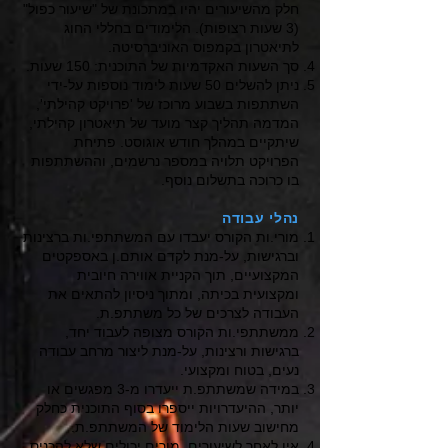
חלק מהשיעורים יהיו במתכונת של "שיעור כפול"
(3 שעות רצופות). הלימודים בחללי החוג
לתיאטרון בקמפוס האוניברסיטה.
סך השעות האקדמיות של התוכנית: 150 שעות.
ניתן להשלים 50 שעות לימוד נוספות על-ידי
השתתפות בשבוע מרוכז של 'פרויקט קהילתי',
המדמה תהליך קצר מועד של תיאטרון קהילתי,
שיתקיים במהלך חודש אוגוסט. פתיחת
הפרויקט תלויה במספר נרשמים, וההשתתפות
בו כרוכה בתשלום נוסף.
נהלי עבודה
מורי.ות הקורס יעבדו עם המשתתפי.ות ברצינות
וברגישות, על-מנת לקדם אותם.ן באספקטים
המקצועיים, תוך הקניית אווירה חיובית
ומקצועית בכיתה, ומתוך ניסיון להתאים את
העבודה לצרכים של כל משתתפ.ת.
ממשתתפי.ות הקורס מצופה לעבוד יחד,
ברגישות ורצינות, על-מנת ליצור מרחב עבודה
נעים, בטוח ומקצועי.
במידה שמשתתפ.ת ייעדרו מ-3 מפגשים או
יותר, ההיעדרויות ייספרו בסוף התוכנית כחלק
מחישוב שעות הלימוד של המשתתפ.ת.
אין לאחר לשיעורים. מורים יכולים שלא להכניס