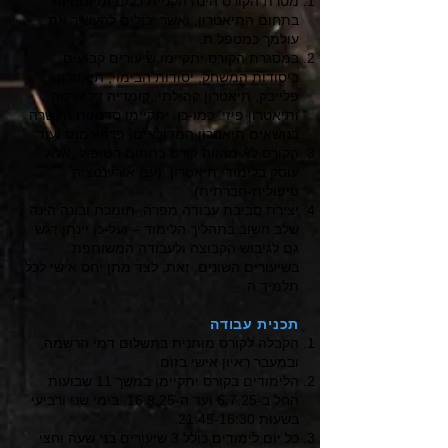
מטרת הקורס הינה הקניית כלים ומיומנויות
בתחום התיאטרון, ואשר יכולים להעשיר את
עולמך כמטפל.ת.
במסגרת הקורס יתקיימו שיעורים קבועים
ביסודות המשחק, יסודות הבימוי, תיאטרון
פלייבק, תיאטרון קהילתי, קומדיה דל'ארטה
ותיאטרון פיזי. כמו-כן, יתקיימו סדנאות העשרה
בנושאים תיאטרון המדוכאים, פרפורמנס ועוד.
הקורס לא מהווה קורס בתחום הטיפול, אלא
עוסק בלימודי תיאטרון. (עם אוריינטציה
טיפולית-חברתית).
יצירת סביבת עבודה מפרה, תומכת ובונה הינה
שלב חשוב בתהליך הלימוד – ועל-כן יינתן דגש
גם לגיבוש הקבוצה ולעבודה המשותפת
בשיעורים השונים. זאת, לצד מתן יחס אישי לכל
תלמיד.ה.
​תכנית עבודה
הקבלה לקורס מותנית בתשלום דמי הרשמה,
ובמעבר ראיון אישי בזום.
הלימודים בקורס יתקיימו במשך 11 שבועות
החל ב-6.7.25 ועד ה-16.9.25, בימי שני ורביעי
בשעות 21:45-16:30.
כל יום לימודים כולל 3 שיעורים בני שעה וחצי.