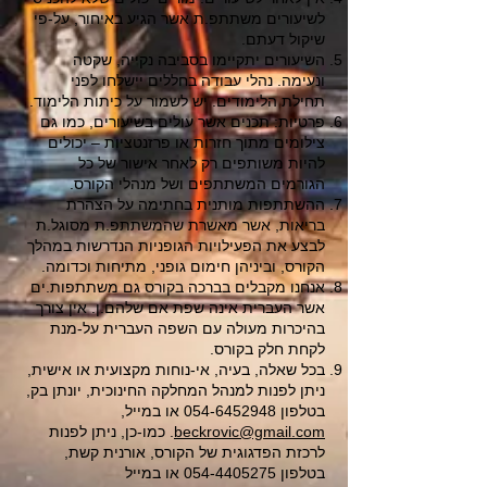
לשיעורים משתתפ.ת אשר הגיע באיחור, על-פי
שיקול דעתם.
השיעורים יתקיימו בסביבה נקייה, שקטה
ונעימה. נהלי עבודה בחללים יישלחו לפני
תחילת הלימודים. יש לשמור על כיתות הלימוד.
פרטיות: תכנים אשר עולים בשיעורים, כמו גם
צילומים מתוך חזרות או פרזנטציות – יכולים
להיות משותפים רק לאחר אישור של כל
הגורמים המשתתפים ושל מנהלי הקורס.
ההשתתפות מותנית בחתימה על הצהרת
בריאות, אשר מאשרת שהמשתתפ.ת מסוגל.ת
לבצע את הפעילויות הגופניות הנדרשות במהלך
הקורס, וביניהן חימום גופני, מתיחות וכדומה.
אנחנו מקבלים בברכה בקורס גם משתתפות.ים
אשר העברית אינה שפת אם שלהם.ן. אין צורך
בהיכרות מעולה עם השפה העברית על-מנת
לקחת חלק בקורס.
בכל שאלה, בעיה, אי-נוחות מקצועית או אישית,
ניתן לפנות למנהל המחלקה החינוכית, יונתן בק,
בטלפון
054-6452948
או במייל,
beckrovic@gmail.com
​. כמו-כן, ניתן לפנות
לרכזת הפדגוגית של הקורס, אורנית קשת,
בטלפון 054-4405275 או במייל