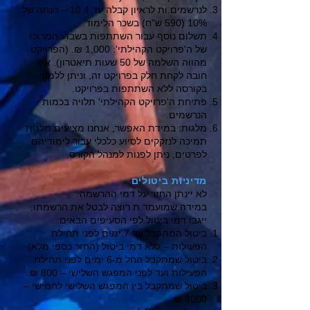
לנרשמים.ות לראיון קבלה עד 10.4 – הנחה של
10% (590 ש"ח) בשכר הלימוד.
תשלום נוסף עבור השתתפות בשבוע המרוכז
של ה'פרויקט הקהילתי': 1,000 ₪. (הפרויקט
מהווה השלמה של 50 שעות תיאטרון). אין
חובה לקחת חלק בפרויקט זה, וניתן ללמוד
בקורסה ללא השתתפות בפרויקט.
פתיחת ה'פרויקט הקהילתי' תלויה בכמות
הנרשמים.
מלגות: במידת האפשר, אנחנו מציעים מלגות
תמיכה לנזקקים לסיוע כלכלי עבור לימודיהם.
לפרטים, ניתן לפנות למנהל הקורס.
מדיניות ביטולים
לא יינתן החזר על דמי ההרשמה.
במידה שמועמד.ת רוצה לבטל את הרשמתו,
ייגבו דמי ביטול לפי הסעיפים הבאים:
ביטול המתקבל עד 7 ימים לפני תחילת
הפעילות – ללא דמי ביטול (החזר כספי מלא).
ביטול שמתקבל החל מ-6 ימים לפני תחילת
הפעילות ועד לפני המפגש השלישי – 800 ₪.
ביטול שמתקבל בין המפגש השלישי לחמישי –
3000 ₪.