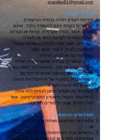
.
oranitke81@gmail.com
נהלים נוספים
פתיחת הקורס תלויה בכמות הנרשמים.
הלימודים בקורס הינם להעשרה בלבד, ואינם
מקנים תואר, הכרה אקדמית, זכויות או נקודות
זכות מצטברות לקראת תואר או תעודה
אקדמיים. זאת, פרט להכרה בהשלמת שעות
התיאטרון לצורך לימודי תואר השני
בפסיכודרמה או דרמה תרפיה.
ביטולי שיעורים: במידה שמשתתפ.ת ייעדרו
מ-3 מפגשים או יותר, ההיעדרויות ייספרו בסוף
התוכנית כחלק מחישוב שעות הלימוד של
המשתתפ.ת. במקרה של 6 היעדרויות ומעלה,
לא ניתן לסיים את הקורס.
משתתפי.ות הקורס יוזמנו לצפות ללא עלות
ברפרטואר הצגות תיאטרון האוניברסיטה, אשר
יעלו במהלך שנת הלימודים הקרובה.
​תשלומים והרשמה
עלות דמי ההרשמה ושיחת הקבלה בזום: 150
₪.
התשלום עבור השתתפות בקורס (150 שעות
אקדמיות): 5,900 ₪ (בנוסף לעלות ההרשמה).