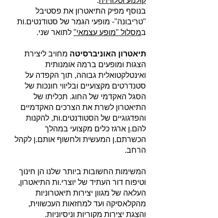
קולנוע וטלוויזיה
.
בנוסף מפיק התיאטרון את פסטיבל
"טריבונה"- מופעי הגמר של סטודנטים.ות
ב
מסלול "מופע עצמאי"
לתואר שני.
תיאטרון האוניברסיטה
מחויב ליצירת
הצגות ומופעים ברמה אומנותית
ואינטלקטואלית גבוהה, תוך הקפדה על
סטנדרטים מקצועיים ובליווי חונכות של
הסגל האקדמי של החוג. תכליתו של
התיאטרון לשרת את הצרכים האקדמיים
והפדגוגיים של הסטודנטים.ות, להקנות
להם.ן ארגז כלים מקצועי במהלך
הכשרתם.ן המעשית ולחשוף אותם.ן לקהל
הרחב.
המשימות החשובות ביותר שלנו הן חינוך
וטיפוח דור העתיד של יוצרי.ות התיאטרון,
העלאה של מגוון יצירות תיאטרוניות
מהקלאסיקה ועד למחזאות העכשווית,
והצגת יצירות מקוריות וניסיוניות.