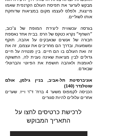
מבקש לערער את תפיסת העולם הקרנפית שאמו
מייצגת, ולפלס לעצמו מקום במציאות שדוחקת
אותו לשוליים.
בגרסה עכשווית ליצירת המופת של צ׳כוב,
״השחף״ נקרא כטקס של הרס. בבית אחד נאספת
חבורה של אנשים שנאבקים על אהבה, תוקף
ומשמעות, ובדרך הם מחריבים את עצמם, זה את
זה ואת העולם בו הם חיים. בין פנטזיה על חיים
גדולים לבין מציאות שאינה נענית לה, התשוקה
לאומנות ולאהבה חושפת את הפיוטי והברוטלי
שבאדם.
אוניברסיטת תל-אביב, בניין גילמן, אולם
שוטלנדר (140)
הכניסה לקמפוס משער 4 ברח' ד"ר וייז. שערים
אחרים עלולים להיות סגורים
לרכישת כרטיסים לחצו על
התאריך המבוקש