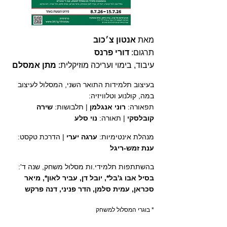
מאת
אנטון צ׳כוב
תרגום:
דורי פרנס
עיבוד, בימוי ועריכה מוזיקלית:
מתן אמסלם
בעיצוב תלמידות התואר השני, המסלול לעיצוב
במה, קולנוע וטלוויזיה:
תפאורה:
רוני אנגלמן
| תלבושות:
שירה
קובלסקי
| תאורה:
נוי סלע
מנהלת אינטימיות:
ערגה יערי
| הדרכת טקסט:
ענת זמש-ריגל
בהשתתפות תלמידי.ות מסלול משחק, שנה ד':
בסיל אבו ג'בל*, יובל דן, עביר לאון*, מיאר
סכראן, עמית סלמן, הדר פניני, דנה פרקש
* בוגרי המסלול למשחק