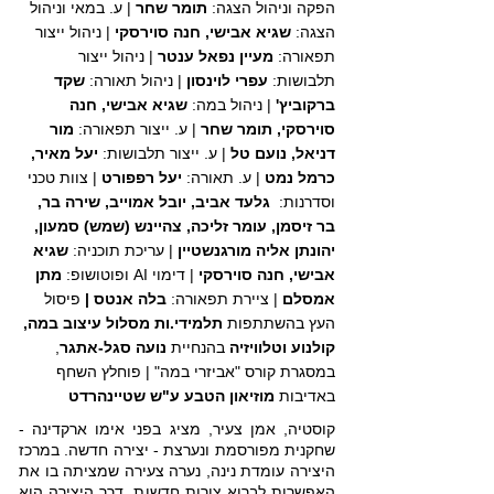
הפקה וניהול הצגה:
תומר שחר
| ע. במאי וניהול
הצגה:
שגיא אבישי, חנה סוירסקי
| ניהול ייצור
תפאורה:
מעיין נפאל ענטר
| ניהול ייצור
תלבושות:
עפרי לוינסון
| ניהול תאורה:
שקד
ברקוביץ'
|
ניהול במה:
שגיא אבישי, חנה
סוירסקי, תומר שחר
| ע. ייצור תפאורה:
מור
דניאל, נועם טל
| ע. ייצור תלבושות:
יעל מאיר,
כרמל נמט
| ע. תאורה:
יעל רפפורט
| צוות טכני
וסדרנות:
גלעד אביב, יובל אמוייב, שירה בר,
בר זיסמן, עומר זליכה, צהיינש (שמש) סמעון,
יהונתן אליה מורגנשטיין
|
עריכת תוכניה:
שגיא
אבישי, חנה סוירסקי
| דימוי AI ופוטושופ:
מתן
אמסלם
| ציירת תפאורה:
בלה אנטס |
פיסול
העץ בהשתתפות
תלמידי.ות מסלול עיצוב במה,
קולנוע וטלוויזיה
בהנחיית
נועה סגל-אתגר
,
במסגרת קורס "אביזרי במה" | פוחלץ השחף
באדיבות
מוזיאון הטבע ע"ש שטיינהרדט
קוסטיה, אמן צעיר, מציג בפני אימו ארקדינה -
שחקנית מפורסמת ונערצת - יצירה חדשה. במרכז
היצירה עומדת נינה, נערה צעירה שמציתה בו את
האפשרות לברוא צורות חדשות. דרך היצירה הוא