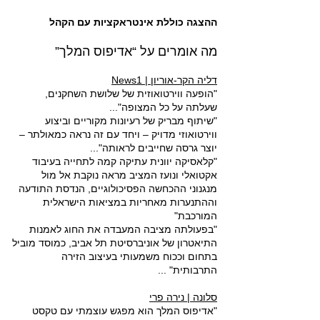
ההצגה כוללת אינטראקציות עם הקהל
מה אומרים על “אדיפוס המלך”
News1 | דליה הקר-אוריון
"הופעה ווירטואוזית של שלושת השחקנים,
שעלתה על כל המצופה"...
"שיתוף מבריק של רעיונות מקוריים וביצוע
ווירטואוזי מדויק – ויחד עם זה נראה כמאולתר –
יוצר גרסה שחייבים לראותה"...
"קלאסיקה יוונית עתיקה קמה לתחייה בעיבוד
אקטואלי ונועז המציב מראה נוקבת אל מול
מנגנוני ההכחשה הפסיכולוגיים, הנדסת התודעה
וההתנערות מאחריות במציאות הישראלית
המורכבת"
"בפעולתה מציבה המעבדה את החוג לאמנות
התיאטרון של אוניברסיטת תל אביב, כמוסד מוביל
בתחום וככוח משמעותי בעיצוב הזירה
התרבותית" ...
סלונה | נירה פרי
"אדיפוס המלך הוא מפגש עוצמתי עם טקסט