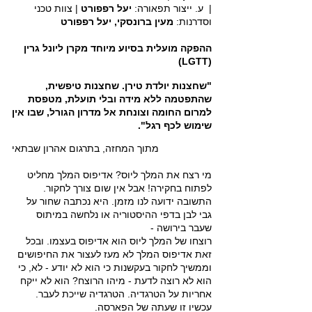
| ע. ייצור תפאורה:
יעל רפפורט
| צוות טכני
וסדרנות:
מעין ברונסקי, יעל רפפורט
ההפקה מועלית בסיוע מיוחד מקרן ליונל גרין
(LGTT)
"שחצנות יולדת טירן. שחצנות טיפשית,
שהתפטמה ללא מידה ובלי תועלת, מטפסת
למרום החומה וצונחת אל מדרון הגורל, שבו אין
שימוש לכף רגל".
מתוך המחזה, בתרגום אהרון שבתאי
מי רצח את המלך ליוס? אדיפוס המלך מחליט
לפתוח בחקירה! אבל אין שום צורך לחקור.
התשובה ידועה לנו מזמן. היא נכתבה שחור על
גבי לבן בדפי ההיסטוריה או נלחשה במיתוס
שעבר בירושה -
רוצחו של המלך ליוס הוא אדיפוס בעצמו. ובכל
זאת אדיפוס המלך לא מעז לעצור את החיפושים
וממשיך לחקור בעקשנות כי הוא לא יודע - לא, כי
הוא לא רוצה לדעת - מיהו הרוצח? הוא לא ייקח
אחריות על הטרגדיה. הטרגדיה שייכת לעבר.
עכשיו זו שעתה של הפארסה.