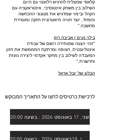
קלאסי שמצליח להרגיש רלוונטי גם היום.
השילוב בין משחק אינטנסיבי, אינטראקציה עם
הקהל ובימוי שמדגיש את מנגנוני ההכחשה
והפחד, יוצר חוויה תיאטרונית חזקה ומעוררת
מחשבה."
בילוי נעים | אביבה רוזן
"זוהי הצגה שמותירה רושם של עבודה
אינטליגנטית, חצופה ומרתקת המממשת את חזון
המעבדה לשילוב בין מחקר אקדמי ליצירה נועזת
וחדשנית."
הבלוג של יובל אראל
לרכישת כרטיסים לחצו על התאריך המבוקש
שני, 17 באוגוסט 2026 : בשעה 20:00
שלישי, 18באוגוסט 2026 : בשעה 20:00