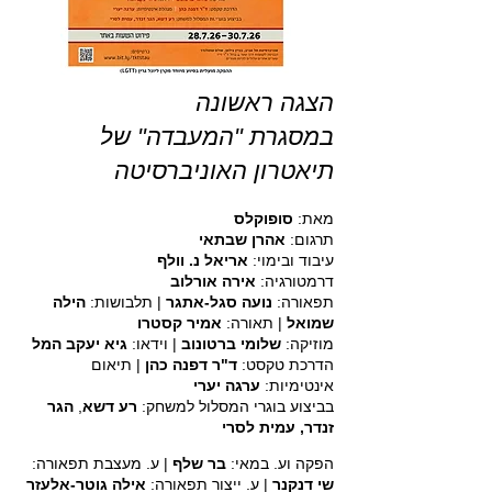
הצגה ראשונה
במסגרת "המעבדה" של
תיאטרון האוניברסיטה
מאת:
סופוקלס
תרגום:
אהרן שבתאי
עיבוד ובימוי:
אריאל נ. וולף
דרמטורגיה:
אירה אורלוב
תפאורה:
נועה סגל-אתגר
| תלבושות:
הילה
שמואל
| תאורה:
אמיר קסטרו
מוזיקה:
שלומי ברטונוב
| וידאו:
גיא יעקב המל
הדרכת טקסט:
ד"ר דפנה כהן
|
תיאום
אינטימיות:
ערגה יערי
בביצוע בוגרי המסלול למשחק:
רע דשא
,
הגר
זנדר, עמית לסרי
הפקה וע. במאי:
בר שלף
| ע. מעצבת תפאורה:
שי דנקנר
| ע. ייצור תפאורה:
אילה גוטר-אלעזר