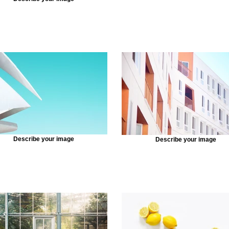
Describe your image
Describe your image